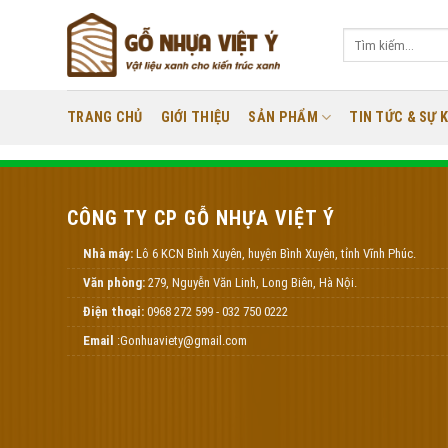
Skip
to
Tìm
kiếm:
content
TRANG CHỦ
GIỚI THIỆU
SẢN PHẨM
TIN TỨC & SỰ K
CÔNG TY CP GỖ NHỰA VIỆT Ý
Nhà máy:
Lô 6 KCN Bình Xuyên, huyện Bình Xuyên, tỉnh Vĩnh Phúc.
Văn phòng:
279, Nguyễn Văn Linh, Long Biên, Hà Nội.
Điện thoại:
0968 272 599 - 032 750 0222
Email
:Gonhuaviety@gmail.com