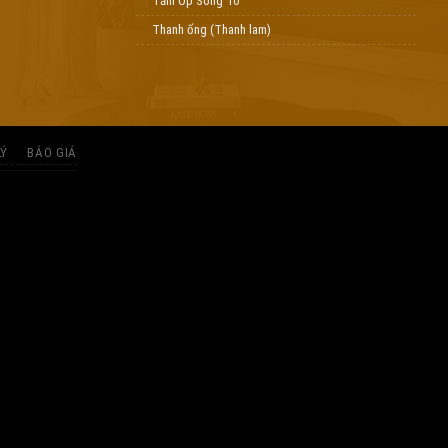
Tấm Ốp Sóng To
Thanh ống (Thanh lam)
LÝ
BÁO GIÁ