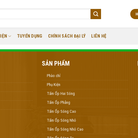
H
IỆN
TUYỂN DỤNG
CHÍNH SÁCH ĐẠI LÝ
LIÊN HỆ
SẢN PHẨM
Phào chỉ
Phụ Kiện
Tấm Ốp Hai Sóng
Tấm Ốp Phẳng
Tấm Ốp Sóng Cao
Tấm Ốp Sóng Nhỏ
Tấm Ốp Sóng Nhỏ Cao