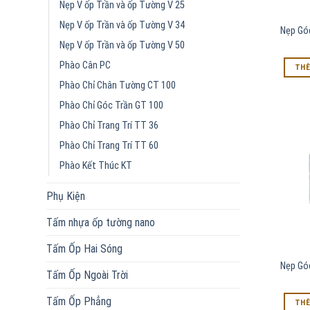
Nẹp V ốp Trần và ốp Tường V 25
Nẹp V ốp Trần và ốp Tường V 34
Nẹp Gó
Nẹp V ốp Trần và ốp Tường V 50
Phào Cân PC
THÊ
Phào Chỉ Chân Tường CT 100
Phào Chỉ Góc Trần GT 100
Phào Chỉ Trang Trí TT 36
Phào Chỉ Trang Trí TT 60
Phào Kết Thúc KT
Phụ Kiện
Tấm nhựa ốp tường nano
Tấm Ốp Hai Sóng
Nẹp Gó
Tấm Ốp Ngoài Trời
Tấm Ốp Phẳng
THÊ