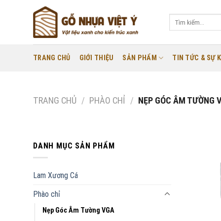
Skip
to
Tìm
kiếm:
content
TRANG CHỦ
GIỚI THIỆU
SẢN PHẨM
TIN TỨC & SỰ K
TRANG CHỦ
/
PHÀO CHỈ
/
NẸP GÓC ÂM TƯỜNG 
DANH MỤC SẢN PHẨM
Lam Xương Cá
Phào chỉ
Nẹp Góc Âm Tường VGA