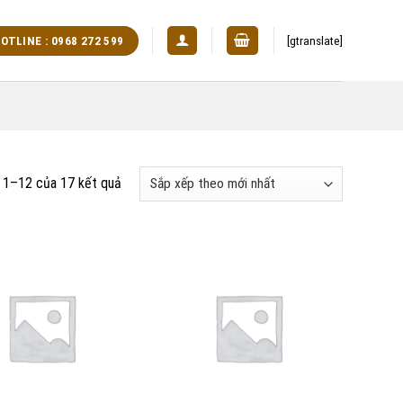
[gtranslate]
OTLINE : 0968 272 599
ị 1–12 của 17 kết quả