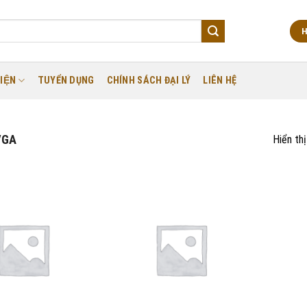
H
IỆN
TUYỂN DỤNG
CHÍNH SÁCH ĐẠI LÝ
LIÊN HỆ
VGA
Hiển th