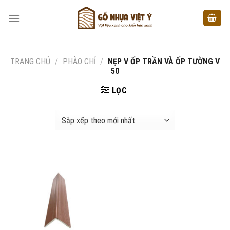
Skip
to
content
TRANG CHỦ
/
PHÀO CHỈ
/
NẸP V ỐP TRẦN VÀ ỐP TƯỜNG V
50
LỌC