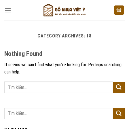
Skip
to
content
CATEGORY ARCHIVES:
18
Nothing Found
It seems we can’t find what you’re looking for. Perhaps searching
can help.