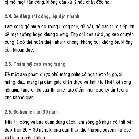
bị mối mọt tấn công, không cần xử lý hóa chất độc hại.
2.4. Dễ dàng thi công, lắp đặt nhanh
Lam sóng gỗ nhựa có trọng lượng nhẹ, dễ cắt, dễ dán trực tiếp lên
bề mặt tường hoặc khung xương. Thợ chỉ cần sử dụng keo chuyên
dụng là có thể hoàn thiện nhanh chóng, không bụi, không ồn, không
cần khoan đục.
2.5. Thẩm mỹ cao sang trọng
Bề mặt sản phẩm được phủ màng phim có họa tiết vân gỗ, xi
măng, đá,… mang lại cảm giác chân thực và tinh tế. Thiết kế sóng
nổi giúp tăng chiều sâu thị giác, tạo điểm nhấn cực kỳ ấn tượng
cho không gian.
2.6. Độ bền lên tới 30 năm
Nếu thi công và bảo quản đúng cách, lam sóng gỗ nhựa có thể bền
đẹp trên 20 – 30 năm, không cần thay thế thường xuyên như các
vật liệu truyền thống.