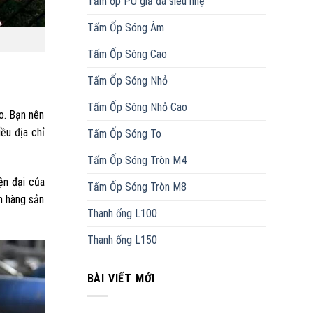
Tấm ốp PU giả đá siêu nhẹ
Tấm Ốp Sóng Âm
Tấm Ốp Sóng Cao
Tấm Ốp Sóng Nhỏ
Tấm Ốp Sóng Nhỏ Cao
o. Bạn nên
ều địa chỉ
Tấm Ốp Sóng To
Tấm Ốp Sóng Tròn M4
ện đại của
Tấm Ốp Sóng Tròn M8
h hàng sản
Thanh ống L100
Thanh ống L150
BÀI VIẾT MỚI