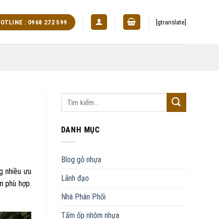
[gtranslate]
OTLINE : 0968 272 599
DANH MỤC
Blog gỗ nhựa
g nhiều ưu
Lãnh đạo
m phù hợp.
Nhà Phân Phối
Tấm ốp nhôm nhựa