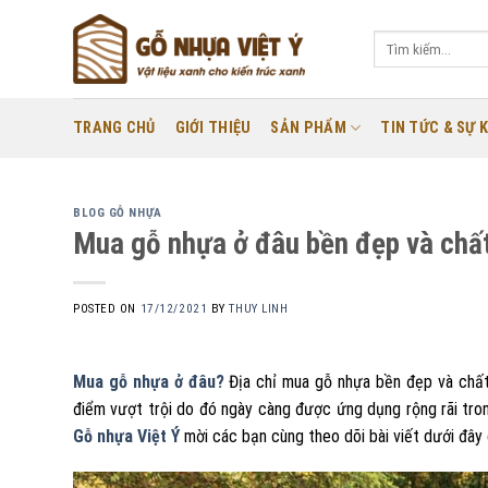
Skip
to
Tìm
kiếm:
content
TRANG CHỦ
GIỚI THIỆU
SẢN PHẨM
TIN TỨC & SỰ K
BLOG GỖ NHỰA
Mua gỗ nhựa ở đâu bền đẹp và chấ
POSTED ON
17/12/2021
BY
THUY LINH
Mua gỗ nhựa ở đâu?
Địa chỉ mua gỗ nhựa bền đẹp và chất 
điểm vượt trội do đó ngày càng được ứng dụng rộng rãi tron
Gỗ nhựa Việt Ý
mời các bạn cùng theo dõi bài viết dưới đây 