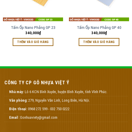
Tấm Ốp Nano Phẳng GP 23
Tấm Ốp Nano Phẳng GP 40
340,000
₫
340,000
₫
THÊM VÀO GIỎ HÀNG
THÊM VÀO GIỎ HÀNG
CÔNG TY CP GỖ NHỰA VIỆT Ý
Nhà máy:
Lô 6 KCN Bình Xuyên, huyện Bình Xuyên, tỉnh Vĩnh Phúc.
Văn phòng:
279, Nguyễn Văn Linh, Long Biên, Hà Nội.
Điện thoại:
0968 272 599 - 032 750 0222
Email
:Gonhuaviety@gmail.com