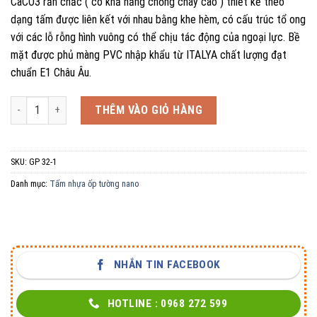
CaCO3 rắn chắc ( có khả năng chống cháy cao ) thiết kế theo
dạng tấm được liên kết với nhau bằng khe hèm, có cấu trúc tổ ong
với các lỗ rỗng hình vuông có thể chịu tác động của ngoại lực. Bề
mặt được phủ màng PVC nhập khẩu từ ITALYA chất lượng đạt
chuẩn E1 Châu Âu.
Tấm Ốp Nano Phẳng GP 32 số lượng
THÊM VÀO GIỎ HÀNG
SKU:
GP 32-1
Danh mục:
Tấm nhựa ốp tường nano
NHẮN TIN FACEBOOK
HOTLINE : 0968 272 599