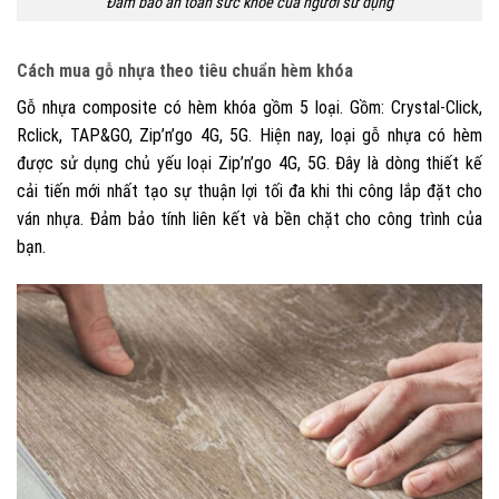
Đảm bảo an toàn sức khỏe của người sử dụng
Cách mua gỗ nhựa theo tiêu chuẩn hèm khóa
Gỗ nhựa composite có hèm khóa gồm 5 loại. Gồm: Crystal-Click,
Rclick, TAP&GO, Zip’n’go 4G, 5G. Hiện nay, loại gỗ nhựa có hèm
được sử dụng chủ yếu loại Zip’n’go 4G, 5G. Đây là dòng thiết kế
cải tiến mới nhất tạo sự thuận lợi tối đa khi thi công lắp đặt cho
ván nhựa. Đảm bảo tính liên kết và bền chặt cho công trình của
bạn.