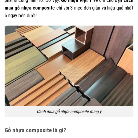
phải ai cũng nắm rõ. Do vậy,
Gỗ nhựa Việt Ý
sẽ chỉ cho bạn
cách
mua gỗ nhựa composite
chỉ với 3 mẹo đơn giản và hiệu quả nhất
ở ngay bên dưới!
Cách mua gỗ nhựa composite đúng ý
Gỗ nhựa composite là gì?