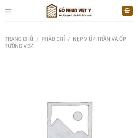
Skip
to
content
TRANG CHỦ
/
PHÀO CHỈ
/
NẸP V ỐP TRẦN VÀ ỐP
TƯỜNG V 34