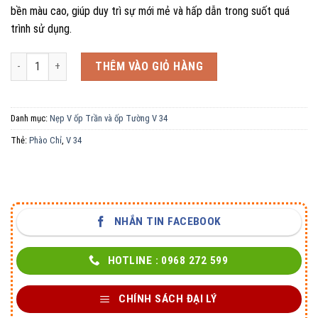
bền màu cao, giúp duy trì sự mới mẻ và hấp dẫn trong suốt quá
trình sử dụng.
Nẹp V ốp Trần và ốp Tường V34 40 số lượng
THÊM VÀO GIỎ HÀNG
Danh mục:
Nẹp V ốp Trần và ốp Tường V 34
Thẻ:
Phào Chỉ
,
V 34
NHẮN TIN FACEBOOK
HOTLINE : 0968 272 599
CHÍNH SÁCH ĐẠI LÝ