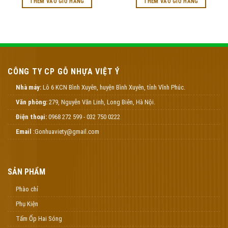
THÊM VÀO GIỎ HÀNG
THÊM VÀO GIỎ HÀNG
CÔNG TY CP GỖ NHỰA VIỆT Ý
Nhà máy:
Lô 6 KCN Bình Xuyên, huyện Bình Xuyên, tỉnh Vĩnh Phúc.
Văn phòng:
279, Nguyễn Văn Linh, Long Biên, Hà Nội.
Điện thoại:
0968 272 599 - 032 750 0222
Email
:Gonhuaviety@gmail.com
SẢN PHẨM
Phào chỉ
Phụ Kiện
Tấm Ốp Hai Sóng