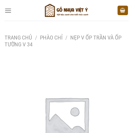
Skip
to
content
TRANG CHỦ
/
PHÀO CHỈ
/
NẸP V ỐP TRẦN VÀ ỐP
TƯỜNG V 34