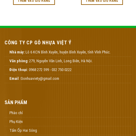
THÊM VÀO GIỎ HÀNG
THÊM VÀO GIỎ HÀNG
CÔNG TY CP GỖ NHỰA VIỆT Ý
Nhà máy:
Lô 6 KCN Bình Xuyên, huyện Bình Xuyên, tỉnh Vĩnh Phúc.
Văn phòng:
279, Nguyễn Văn Linh, Long Biên, Hà Nội.
Điện thoại:
0968 272 599 - 032 750 0222
Email
:Gonhuaviety@gmail.com
SẢN PHẨM
Phào chỉ
Phụ Kiện
Tấm Ốp Hai Sóng