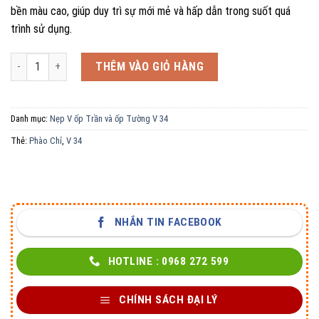
bền màu cao, giúp duy trì sự mới mẻ và hấp dẫn trong suốt quá
trình sử dụng.
Nẹp V ốp Trần và ốp Tường V34 43 số lượng
THÊM VÀO GIỎ HÀNG
Danh mục:
Nẹp V ốp Trần và ốp Tường V 34
Thẻ:
Phào Chỉ
,
V 34
NHẮN TIN FACEBOOK
HOTLINE : 0968 272 599
CHÍNH SÁCH ĐẠI LÝ