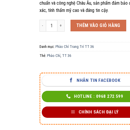
chuẩn và công nghệ Châu Âu, sản phẩm đảm bảo 
xác, tính thẩm mỹ cao và đáng tin cậy.
Phào Chỉ Trang Trí TT36 66 số lượng
THÊM VÀO GIỎ HÀNG
Danh mục:
Phào Chỉ Trang Trí TT 36
Thẻ:
Phào Chỉ
,
TT 36
NHẮN TIN FACEBOOK
HOTLINE : 0968 272 599
CHÍNH SÁCH ĐẠI LÝ