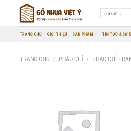
Skip
to
Tìm
kiếm:
content
TRANG CHỦ
GIỚI THIỆU
SẢN PHẨM
TIN TỨC & SỰ K
TRANG CHỦ
/
PHÀO CHỈ
/
PHÀO CHỈ TRAN