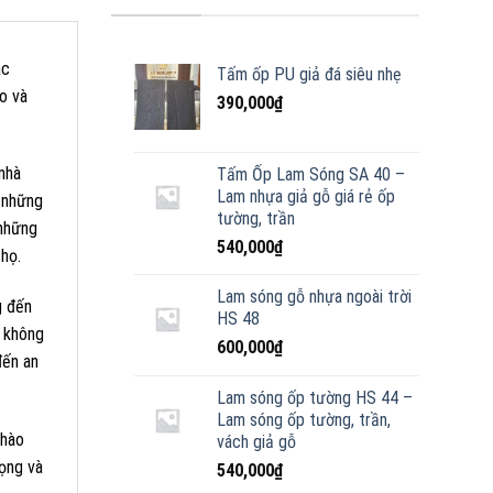
ác
Tấm ốp PU giả đá siêu nhẹ
o và
390,000
₫
nhà
Tấm Ốp Lam Sóng SA 40 –
Lam nhựa giả gỗ giá rẻ ốp
 những
tường, trần
 những
540,000
₫
họ.
Lam sóng gỗ nhựa ngoài trời
g đến
HS 48
n không
600,000
₫
đến an
Lam sóng ốp tường HS 44 –
Lam sóng ốp tường, trần,
Phào
vách giả gỗ
rọng và
540,000
₫