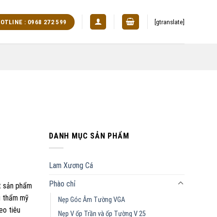
[gtranslate]
OTLINE : 0968 272 599
DANH MỤC SẢN PHẨM
Lam Xương Cá
Phào chỉ
t sản phẩm
g thẩm mỹ
Nẹp Góc Âm Tường VGA
eo tiêu
Nẹp V ốp Trần và ốp Tường V 25