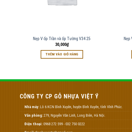
Nẹp V ốp Trần và ốp Tường V34 25
Nẹp 
30,000
₫
THÊM VÀO GIỎ HÀNG
CÔNG TY CP GỖ NHỰA VIỆT Ý
Nhà máy:
Lô 6 KCN Bình Xuyên, huyện Bình Xuyên, tỉnh Vĩnh Phúc.
Văn phòng:
279, Nguyễn Văn Linh, Long Biên, Hà Nội.
Điện thoại:
0968 272 599 - 032 750 0222