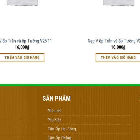
V ốp Trần và ốp Tường V25 11
Nẹp V ốp Trần và ốp Tường V
16,000
₫
16,000
₫
THÊM VÀO GIỎ HÀNG
THÊM VÀO GIỎ HÀNG
SẢN PHẨM
Phào chỉ
Phụ Kiện
Tấm Ốp Hai Sóng
Tấm Ốp Phẳng