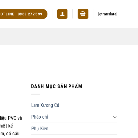
[gtranslate]
OTLINE : 0968 272 599
DANH MỤC SẢN PHẨM
Lam Xương Cá
Phào chỉ
liệu PVC và
hiết kế
Phụ Kiện
èm, có cấu