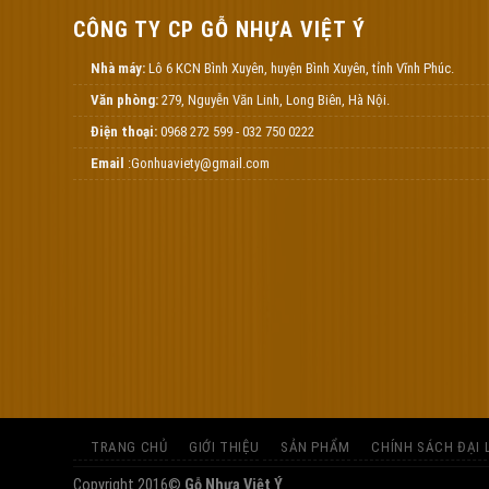
CÔNG TY CP GỖ NHỰA VIỆT Ý
Nhà máy:
Lô 6 KCN Bình Xuyên, huyện Bình Xuyên, tỉnh Vĩnh Phúc.
Văn phòng:
279, Nguyễn Văn Linh, Long Biên, Hà Nội.
Điện thoại:
0968 272 599 - 032 750 0222
Email
:Gonhuaviety@gmail.com
TRANG CHỦ
GIỚI THIỆU
SẢN PHẨM
CHÍNH SÁCH ĐẠI 
Copyright 2016©
Gỗ Nhựa Việt Ý