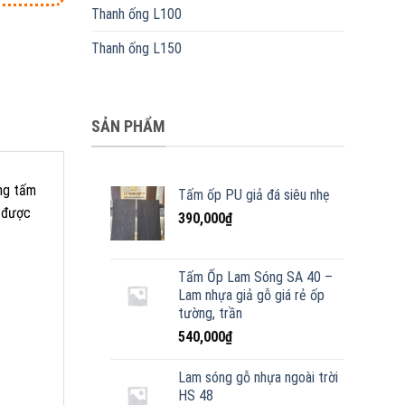
Thanh ống L100
Thanh ống L150
SẢN PHẨM
ng tấm
Tấm ốp PU giả đá siêu nhẹ
t được
390,000
₫
Tấm Ốp Lam Sóng SA 40 –
Lam nhựa giả gỗ giá rẻ ốp
tường, trần
540,000
₫
Lam sóng gỗ nhựa ngoài trời
HS 48