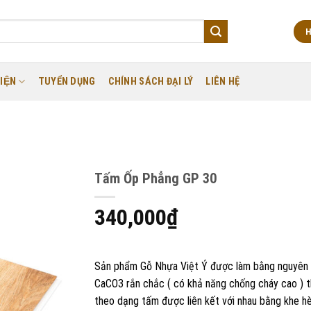
H
IỆN
TUYỂN DỤNG
CHÍNH SÁCH ĐẠI LÝ
LIÊN HỆ
Tấm Ốp Phẳng GP 30
340,000
₫
Sản phẩm Gỗ Nhựa Việt Ý được làm bằng nguyên 
CaCO3 rắn chắc ( có khả năng chống cháy cao ) t
theo dạng tấm được liên kết với nhau bằng khe h