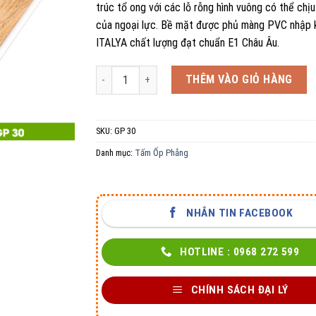
trúc tổ ong với các lỗ rỗng hình vuông có thể chị
của ngoại lực. Bề mặt được phủ màng PVC nhập 
ITALYA chất lượng đạt chuẩn E1 Châu Âu.
Tấm Ốp Phẳng GP 30 số lượng
THÊM VÀO GIỎ HÀNG
SKU:
GP 30
Danh mục:
Tấm Ốp Phẳng
NHẮN TIN FACEBOOK
HOTLINE : 0968 272 599
CHÍNH SÁCH ĐẠI LÝ