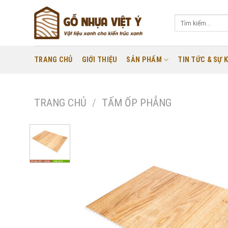
Skip
to
Tìm
kiếm:
content
TRANG CHỦ
GIỚI THIỆU
SẢN PHẨM
TIN TỨC & SỰ K
TRANG CHỦ
/
TẤM ỐP PHẲNG