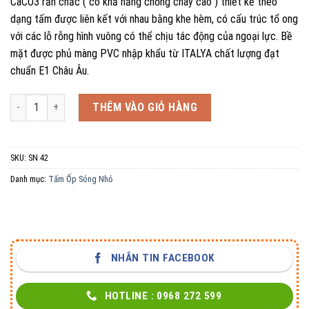
CaCO3 rắn chắc ( có khả năng chống cháy cao ) thiết kế theo
dạng tấm được liên kết với nhau bằng khe hèm, có cấu trúc tổ ong
với các lỗ rỗng hình vuông có thể chịu tác động của ngoại lực. Bề
mặt được phủ màng PVC nhập khẩu từ ITALYA chất lượng đạt
chuẩn E1 Châu Âu.
Tấm Ốp Sóng Nhỏ SN 42 số lượng
THÊM VÀO GIỎ HÀNG
SKU:
SN 42
Danh mục:
Tấm Ốp Sóng Nhỏ
NHẮN TIN FACEBOOK
HOTLINE : 0968 272 599