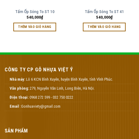
Tấm Ốp Sóng To ST 10
Tấm Ốp Sóng To ST 41
540,000
₫
540,000
₫
THÊM VÀO GIỎ HÀNG
THÊM VÀO GIỎ HÀNG
CÔNG TY CP GỖ NHỰA VIỆT Ý
Nhà máy:
Lô 6 KCN Bình Xuyên, huyện Bình Xuyên, tỉnh Vĩnh Phúc.
Văn phòng:
279, Nguyễn Văn Linh, Long Biên, Hà Nội.
Điện thoại:
0968 272 599 - 032 750 0222
Email
:Gonhuaviety@gmail.com
SẢN PHẨM