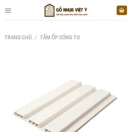
Skip
to
content
TRANG CHỦ
/
TẤM ỐP SÓNG TO