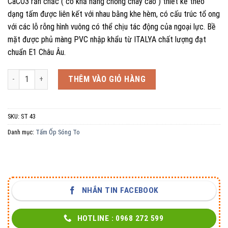
CaCO3 rắn chắc ( có khả năng chống cháy cao ) thiết kế theo
dạng tấm được liên kết với nhau bằng khe hèm, có cấu trúc tổ ong
với các lỗ rỗng hình vuông có thể chịu tác động của ngoại lực. Bề
mặt được phủ màng PVC nhập khẩu từ ITALYA chất lượng đạt
chuẩn E1 Châu Âu.
Tấm Ốp Sóng To ST 43 số lượng
THÊM VÀO GIỎ HÀNG
SKU:
ST 43
Danh mục:
Tấm Ốp Sóng To
NHẮN TIN FACEBOOK
HOTLINE : 0968 272 599