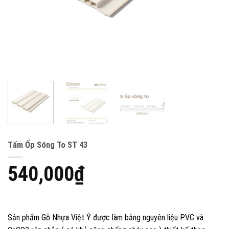
Tấm Ốp Sóng To ST 43
540,000
₫
Sản phẩm Gỗ Nhựa Việt Ý được làm bằng nguyên liệu PVC và