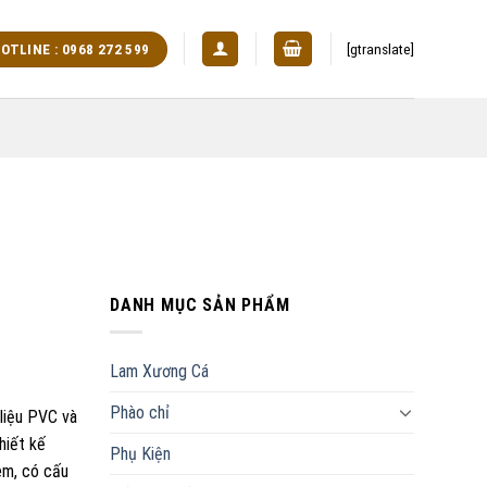
[gtranslate]
OTLINE : 0968 272 599
DANH MỤC SẢN PHẨM
Lam Xương Cá
Phào chỉ
liệu PVC và
hiết kế
Phụ Kiện
èm, có cấu