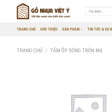
Skip
to
Tìm
kiếm:
content
TRANG CHỦ
GIỚI THIỆU
SẢN PHẨM
TIN TỨC & SỰ K
TRANG CHỦ
/
TẤM ỐP SÓNG TRÒN M4