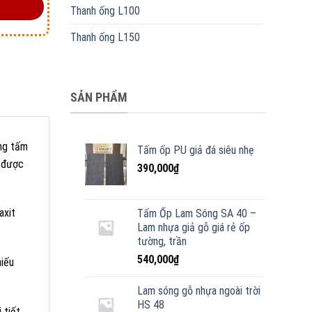
Thanh ống L100
Thanh ống L150
SẢN PHẨM
ng tấm
Tấm ốp PU giả đá siêu nhẹ
t được
390,000
₫
axit
Tấm Ốp Lam Sóng SA 40 –
Lam nhựa giả gỗ giá rẻ ốp
tường, trần
540,000
₫
hiếu
Lam sóng gỗ nhựa ngoài trời
HS 48
 tiết.