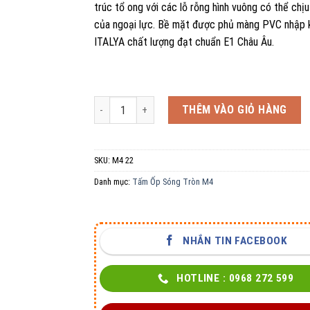
trúc tổ ong với các lỗ rỗng hình vuông có thể chị
của ngoại lực. Bề mặt được phủ màng PVC nhập 
ITALYA chất lượng đạt chuẩn E1 Châu Âu.
Tấm Ốp Sóng Tròn M4 22 số lượng
THÊM VÀO GIỎ HÀNG
SKU:
M4 22
Danh mục:
Tấm Ốp Sóng Tròn M4
NHẮN TIN FACEBOOK
HOTLINE : 0968 272 599