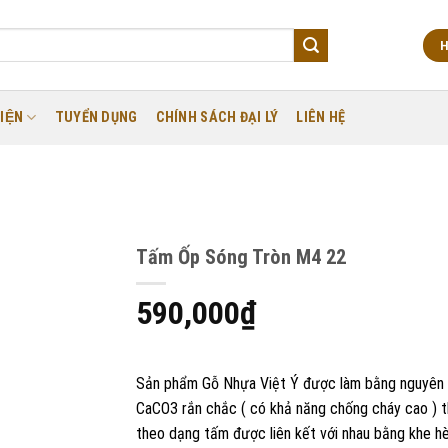
H
IỆN
TUYỂN DỤNG
CHÍNH SÁCH ĐẠI LÝ
LIÊN HỆ
Tấm Ốp Sóng Tròn M4 22
590,000
₫
Sản phẩm Gỗ Nhựa Việt Ý được làm bằng nguyên 
CaCO3 rắn chắc ( có khả năng chống cháy cao ) t
theo dạng tấm được liên kết với nhau bằng khe h