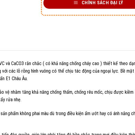
CHÍNH SÁCH ĐẠI LÝ
C và CaCO3 rắn chắc ( có khả năng chống cháy cao ) thiết kế theo dạ
g với các lỗ rỗng hình vuông có thể chịu tác động của ngoại lực. Bề mặ
ẩn E1 Châu Âu.
o vệ nhằm tăng khả năng chống thấm, chống rêu mốc, chịu được kiềm 
ẩy rửa nhẹ.
sản phẩm không phai màu dù trong điều kiện ẩm ướt hay có ánh nắng c
iến độc quyền, giúp lớp phôi tăng độ bền chắc trong mợi điều kiện thời