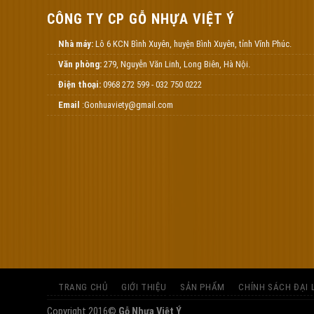
CÔNG TY CP GỖ NHỰA VIỆT Ý
Nhà máy:
Lô 6 KCN Bình Xuyên, huyện Bình Xuyên, tỉnh Vĩnh Phúc.
Văn phòng:
279, Nguyễn Văn Linh, Long Biên, Hà Nội.
Điện thoại:
0968 272 599 - 032 750 0222
Email
:Gonhuaviety@gmail.com
TRANG CHỦ
GIỚI THIỆU
SẢN PHẨM
CHÍNH SÁCH ĐẠI 
Copyright 2016©
Gỗ Nhựa Việt Ý