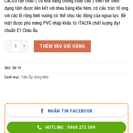
CaCO3 rắn chắc ( có khả năng chống cháy cao ) thiết kế theo
dạng tấm được liên kết với nhau bằng khe hèm, có cấu trúc tổ ong
với các lỗ rỗng hình vuông có thể chịu tác động của ngoại lực. Bề
mặt được phủ màng PVC nhập khẩu từ ITALYA chất lượng đạt
chuẩn E1 Châu Âu.
Tấm Ốp Sóng Nhỏ SN 19 số lượng
THÊM VÀO GIỎ HÀNG
SKU:
SN 19
Danh mục:
Tấm Ốp Sóng Nhỏ
NHẮN TIN FACEBOOK
HOTLINE : 0968 272 599