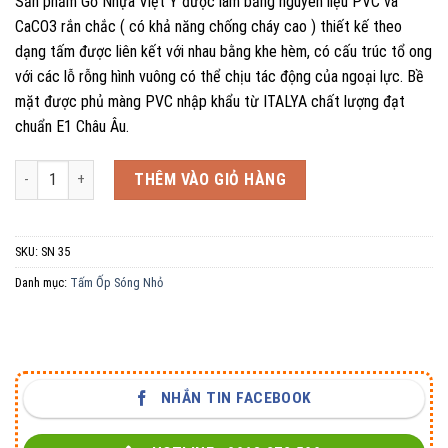
Sản phẩm Gỗ Nhựa Việt Ý được làm bằng nguyên liệu PVC và
CaCO3 rắn chắc ( có khả năng chống cháy cao ) thiết kế theo
dạng tấm được liên kết với nhau bằng khe hèm, có cấu trúc tổ ong
với các lỗ rỗng hình vuông có thể chịu tác động của ngoại lực. Bề
mặt được phủ màng PVC nhập khẩu từ ITALYA chất lượng đạt
chuẩn E1 Châu Âu.
Tấm Ốp Sóng Nhỏ SN 35 số lượng
THÊM VÀO GIỎ HÀNG
SKU:
SN 35
Danh mục:
Tấm Ốp Sóng Nhỏ
NHẮN TIN FACEBOOK