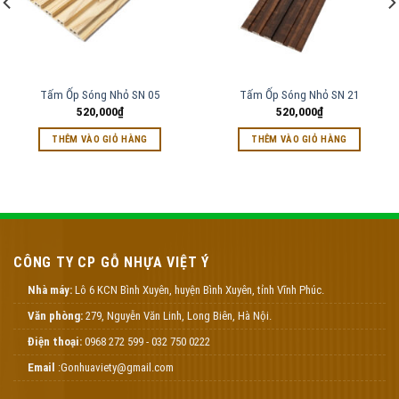
Tấm Ốp Sóng Nhỏ SN 05
Tấm Ốp Sóng Nhỏ SN 21
520,000
₫
520,000
₫
THÊM VÀO GIỎ HÀNG
THÊM VÀO GIỎ HÀNG
CÔNG TY CP GỖ NHỰA VIỆT Ý
Nhà máy:
Lô 6 KCN Bình Xuyên, huyện Bình Xuyên, tỉnh Vĩnh Phúc.
Văn phòng:
279, Nguyễn Văn Linh, Long Biên, Hà Nội.
Điện thoại:
0968 272 599 - 032 750 0222
Email
:Gonhuaviety@gmail.com