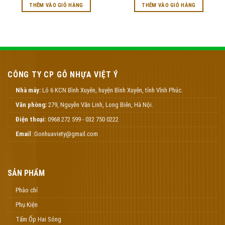
THÊM VÀO GIỎ HÀNG
THÊM VÀO GIỎ HÀNG
CÔNG TY CP GỖ NHỰA VIỆT Ý
Nhà máy:
Lô 6 KCN Bình Xuyên, huyện Bình Xuyên, tỉnh Vĩnh Phúc.
Văn phòng:
279, Nguyễn Văn Linh, Long Biên, Hà Nội.
Điện thoại:
0968 272 599 - 032 750 0222
Email
:Gonhuaviety@gmail.com
SẢN PHẨM
Phào chỉ
Phụ Kiện
Tấm Ốp Hai Sóng