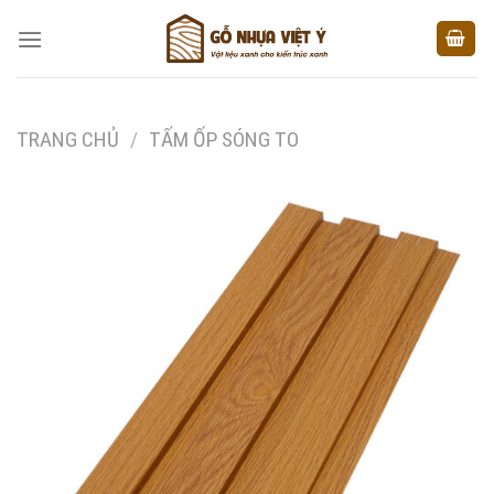
Skip
to
content
TRANG CHỦ
/
TẤM ỐP SÓNG TO